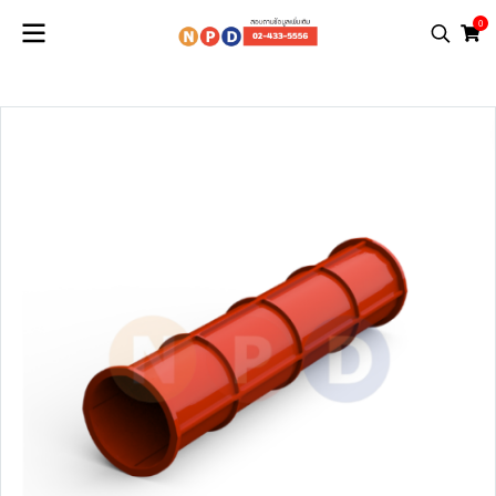
0
Home
สินค้าทั้งหมด
แบบเหล็ก (เช่า)
เสากลม