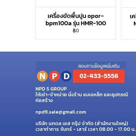
เครื่องขัดพื้นปูน opor-
เค
bpm100a รุ่น HMR-100
฿0
NPD S GROUP
ให้เช่า-จำหน่าย นั่งร้าน แบบเหล็ก และอุปกรณ์
ก่อสร้าง
npd9.sale@gmail.com
บริษัท นภดล เอส กรุ๊ป จำกัด (สำนักงานใหญ่)
เวลาทำการ จันทร์ - เสาร์ เวลา 08.00 - 17.00 น.