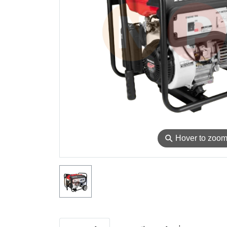
⚲
Hover to zoo