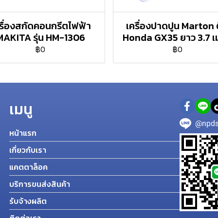
รื่องสกัดคอนกรีตไฟฟ้า
เครื่องปาดปูน Marton 
MAKITA รุ่น HM-1306
Honda GX35 ยาว 3.7 เ
฿0
฿0
เมนู
@npds
หน้าแรก
เกี่ยวกับเรา
แคตตาล็อค
บริการขนส่งสินค้า
รับจ้างผลิต
ติดต่อเรา