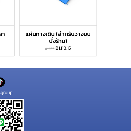
พลา
แผ่นทางเดิน (สําหรับวางบน
นั่งร้าน)
฿1,118.15
฿1,177
group