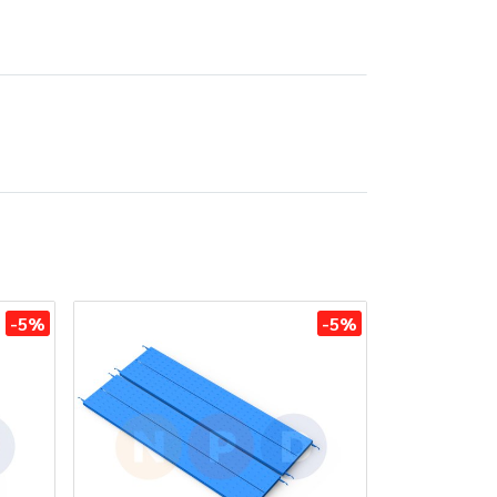
-5%
-5%