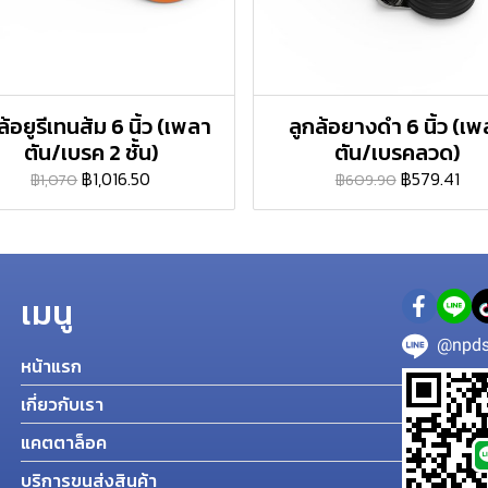
ลูกล้อยางดำ 6 นิ้ว (เ
ล้อยูรีเทนส้ม 6 นิ้ว (เพลา
ตัน/เบรคลวด)
ตัน/เบรค 2 ชั้น)
฿579.41
฿1,016.50
฿609.90
฿1,070
เมนู
@npds
หน้าแรก
เกี่ยวกับเรา
แคตตาล็อค
บริการขนส่งสินค้า