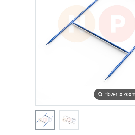
⚲
Hover to zoo